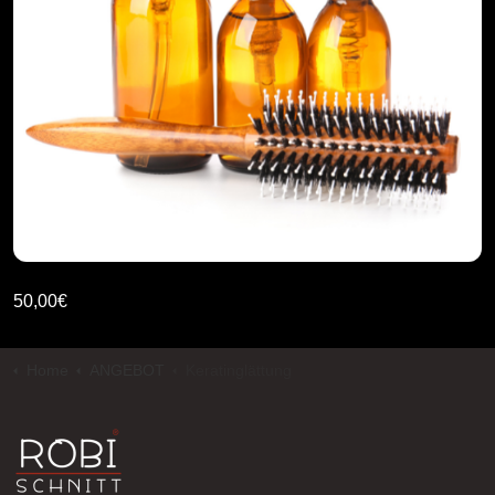
50,00
€
Home
ANGEBOT
Keratinglättung